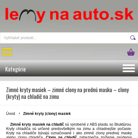
Kategórie
Zimné kryty masiek – zimné clony na prednú masku – clony
(kryty) na chladič na zimu
Úvod
Zimné kryty (clony) masiek
Zimné kryty masiek na chladič
sú vyrobené z ABS plastu so štruktúrou.
Kryty chladiča sú určené predovšetkým na zimu a chladnejšie počasie.
Kryty na chladiče bývajú označované i ako zimné clony prednej masky
alebo clony chladiča.
Clony na chladič
zabezpečia zníženie prúdenia