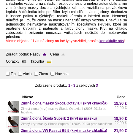
chladného vzduchu na chladič, resp. do priestoru motora automobilu a tým
zimné clony masky docielia rýchlejšie zahriatie vozidla na prevádzkovú
teplotu. V dôsledku toho použitím krytu chladiča – zimnej clony dochádza
k úspore paliva a rýchlejšej reakcii kúrenia v interiéri auta. Nemenej
dôležité je i to, že clona na masku nenaruší dizajn vozidla. Upevňuje sa
jednoducho neinvazívne naskrutkovaním špeciálnych skrutiek, ktoré sú
opatrené krytkami z materiálu a farby clony masky. Kryt na chladič
zabezpečí i zníženie množstva vnikajúcich nečistôt do motorového
priestoru.
Vieme objednať i zimné clony na iné typy vozidiel, prosím
kontaktujte nás
!
Zoradiť podľa:
Názov
Cena
Obrázky
Tabuľka
Tip
Akcia
Zľava
Novinka
Zobrazené produkty
1 - 3
z celkových
3
Názov
Cena
Zimná clona masky Škoda Octavia II (kryt chladiča)
19,90 €
22,90 €
Zimná clona (kryt) masky Škoda Octavia II (2008-2013) po
facelifte.
Zimná clona Škoda Superb 2 (kryt na masku)
19,90 €
22,90 €
Zimný kryt masky Škoda Superb 2 (2008-2013) pred faceliftom
Zimná clona VW Passat B5.5 (kryt masky chladiča)
21,90 €