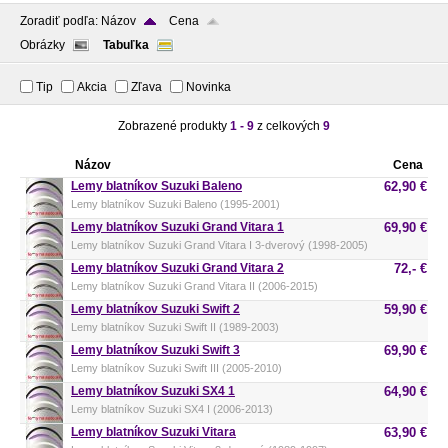
Zoradiť podľa:
Názov
Cena
Obrázky
Tabuľka
Tip
Akcia
Zľava
Novinka
Zobrazené produkty
1 - 9
z celkových
9
Názov
Cena
Lemy blatníkov Suzuki Baleno
62,90 €
Lemy blatníkov Suzuki Baleno (1995-2001)
Lemy blatníkov Suzuki Grand Vitara 1
69,90 €
Lemy blatníkov Suzuki Grand Vitara I 3-dverový (1998-2005)
Lemy blatníkov Suzuki Grand Vitara 2
72,- €
Lemy blatníkov Suzuki Grand Vitara II (2006-2015)
Lemy blatníkov Suzuki Swift 2
59,90 €
Lemy blatníkov Suzuki Swift II (1989-2003)
Lemy blatníkov Suzuki Swift 3
69,90 €
Lemy blatníkov Suzuki Swift III (2005-2010)
Lemy blatníkov Suzuki SX4 1
64,90 €
Lemy blatníkov Suzuki SX4 I (2006-2013)
Lemy blatníkov Suzuki Vitara
63,90 €